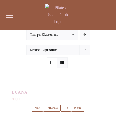
Passer
au
contenu
Trier par
Classement
Montrer
12 produits
LUANA
89,00
€
Noir
Terracota
Lila
Blanc