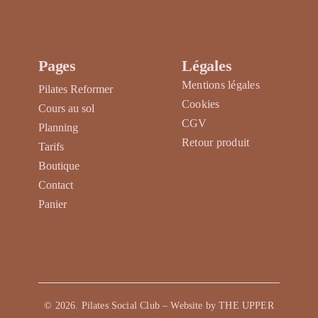
produit
Les
options
peuvent
Pages
Légales
être
Mentions légales
Pilates Reformer
choisies
Cookies
Cours au sol
sur
CGV
Planning
la
Retour produit
Tarifs
page
Boutique
du
Contact
produit
Panier
©
2026
. Pilates Social Club – Website by
THE UPPER