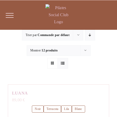
Passer
au
contenu
Trier par
Commande par défaut
Montrer
12 produits
LUANA
89,00
€
Noir
Terracota
Lila
Blanc