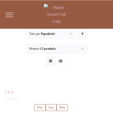
Passer
au
contenu
Trier par
Popularité
Montrer
12 produits
LEA
119,90
€
Noir
Gris
Bleu