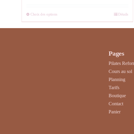
Choix des options
Détails
Ce
produit
a
plusieurs
variations.
Pages
Les
Pilates Refo
options
Cours au sol
peuvent
Planning
être
Tarifs
choisies
Boutique
sur
Contact
la
Panier
page
du
produit