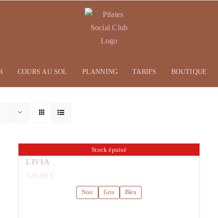
R
COURS AU SOL
PLANNING
TARIFS
BOUTIQUE
Stock épuisé
LIVIA
129,90
€
Noir
Gris
Bleu