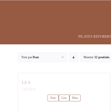
Passer
au
contenu
PILATES REFORME
Trier par
Date
Montrer
12 produits
LEA
119,90
€
Noir
Gris
Bleu