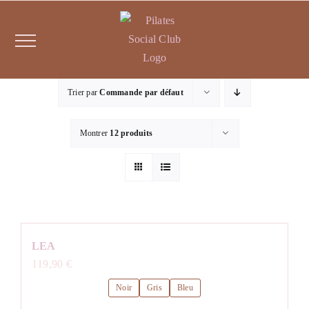
Passer
au
contenu
Trier par
Commande par défaut
Montrer
12 produits
LEA
119,90
€
Noir
Gris
Bleu