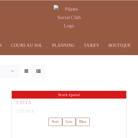
R
COURS AU SOL
PLANNING
TARIFS
BOUTIQUE
Stock épuisé
LIVIA
129,90
€
Noir
Gris
Bleu