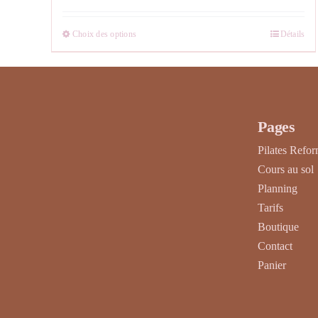
Choix des options
Détails
Ce
produit
a
plusieurs
variations.
Pages
Les
Pilates Refo
options
Cours au sol
peuvent
Planning
être
Tarifs
choisies
Boutique
sur
Contact
la
Panier
page
du
produit