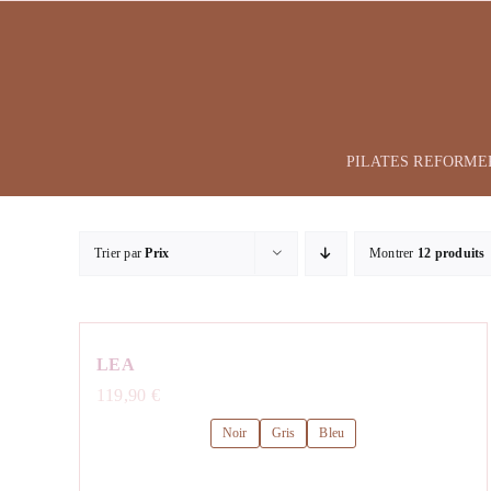
Passer
au
contenu
PILATES REFORME
Trier par
Prix
Montrer
12 produits
LEA
119,90
€
Noir
Gris
Bleu