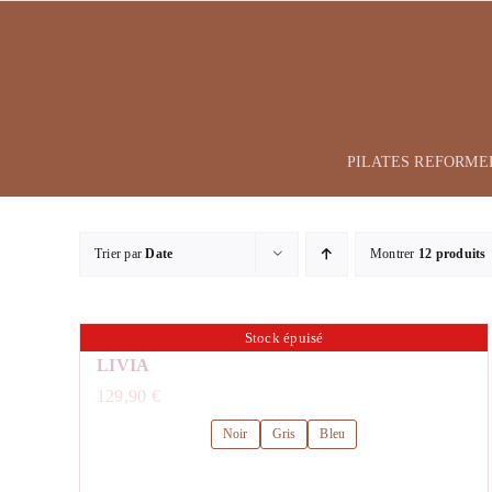
Passer
au
contenu
PILATES REFORME
Trier par
Date
Montrer
12 produits
Stock épuisé
LIVIA
129,90
€
Noir
Gris
Bleu