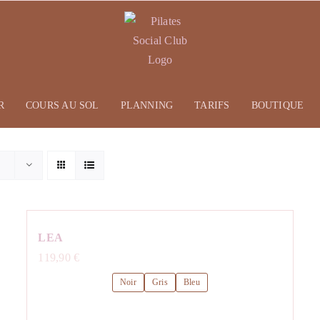
R
COURS AU SOL
PLANNING
TARIFS
BOUTIQUE
LEA
119,90
€
Noir
Gris
Bleu