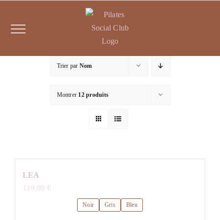
Passer
au
contenu
Trier par
Nom
Montrer
12 produits
LEA
119,90
€
Noir
Gris
Bleu