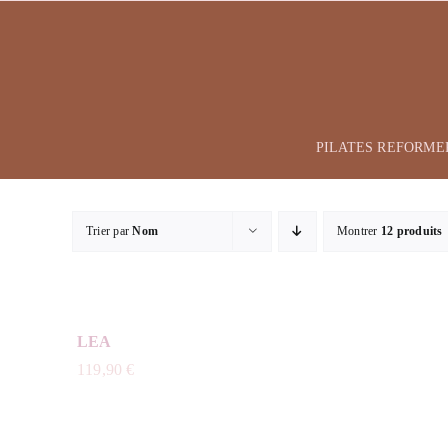
Passer
au
contenu
PILATES REFORME
Trier par
Nom
Montrer
12 produits
LEA
119,90
€