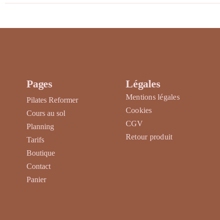
a
plusieurs
variations.
Les
options
peuvent
être
Pages
Légales
choisies
Mentions légales
Pilates Reformer
sur
Cookies
Cours au sol
la
CGV
Planning
page
Retour produit
Tarifs
du
Boutique
produit
Contact
Panier