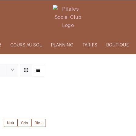
R
COURS AU SOL
PLANNING
TARIFS
BOUTIQUE
Noir
Gris
Bleu