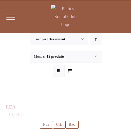
Passer
au
contenu
Trier par
Classement
Montrer
12 produits
LEA
119,90
€
Noir
Gris
Bleu