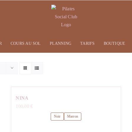
R
COURS AU SOL
PLANNING
TARIFS
BOUTIQUE
NINA
100,00
€
Noir
Marron