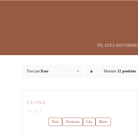
Passer
au
contenu
PILATES REFORME
Trier par
Date
Montrer
12 produits
LUANA
89,00
€
Noir
Terracota
Lila
Blanc