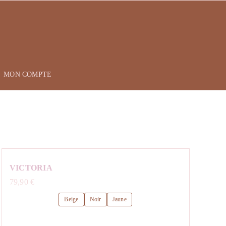
MON COMPTE
VICTORIA
79,90
€
Beige
Noir
Jaune