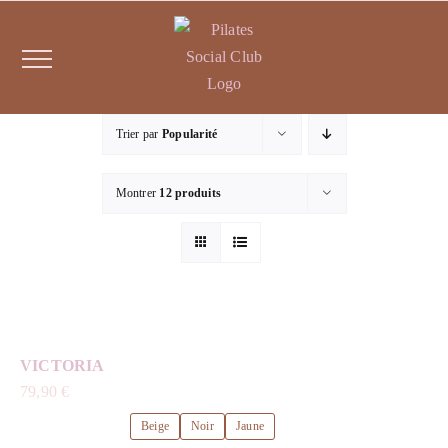
Passer
au
contenu
Trier par
Popularité
Montrer
12 produits
VICTORIA
79,90
€
Beige
Noir
Jaune