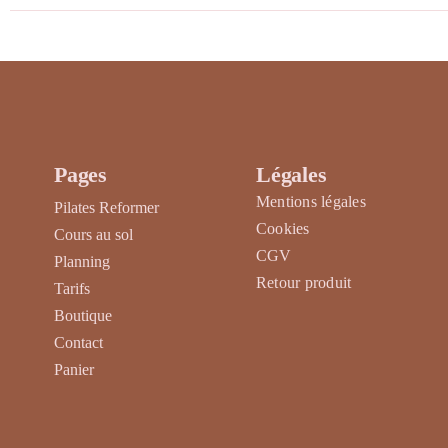
du
a
produit
plusieurs
variations.
Les
options
peuvent
être
Pages
Légales
choisies
Mentions légales
Pilates Reformer
sur
Cookies
Cours au sol
la
CGV
Planning
page
Retour produit
Tarifs
du
Boutique
produit
Contact
Panier