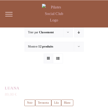
Passer
au
contenu
Trier par
Classement
Montrer
12 produits
LUANA
89,00
€
Noir
Terracota
Lila
Blanc