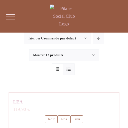
Passer
au
contenu
Trier par
Commande par défaut
Montrer
12 produits
LEA
119,90
€
Noir
Gris
Bleu