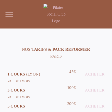
Passer
au
contenu
TARIFS & PACK REFORMER
NOS
PARIS
45€
1 COURS
(LYON)
ACHETER
VALIDE 1 MOIS
100€
3 COURS
ACHETER
VALIDE 1 MOIS
200€
5 COURS
ACHETER