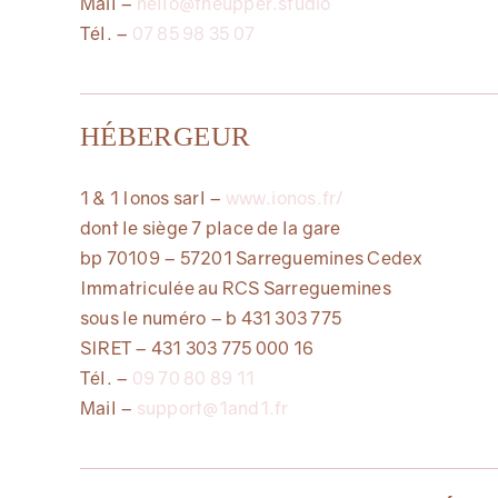
Mail –
hello@theupper.studio
Tél. –
07 85 98 35 07
HÉBERGEUR
1 & 1 Ionos sarl –
www.ionos.fr/
dont le siège 7 place de la gare
bp 70109 – 57201 Sarreguemines Cedex
Immatriculée au RCS Sarreguemines
sous le numéro – b 431 303 775
SIRET – 431 303 775 000 16
Tél. –
09 70 80 89 11
Mail –
support@1and1.fr