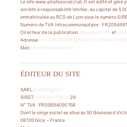
Le site www.pilatesocialclub.fr est édité et gér
société à responsabilité limitée, au capital de 5 0
immatriculée au RCS de Lyon sous le numéro SIR
Numéro de TVA Intracommunautaire : FR209499
Directeur de la publication:
Margaux DINI
et
Lind
Adresse :
41 RUE DES REMPARTS D’AINAY 6900
Mail :
lindarihii@yahoo.fr
ÉDITEUR DU SITE
SARL
Noa Benghozi
SIRET:
894090158000
29
N° TVA : FR05894090158
Dont le siège social se situe au 50 Boulevard Vict
06100 Nice – France