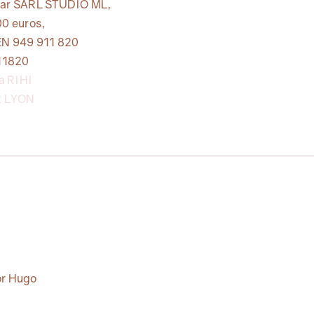
é par SARL STUDIO ML,
00 euros,
EN 949 911 820
11820
a RIHI
2 LYON
or Hugo