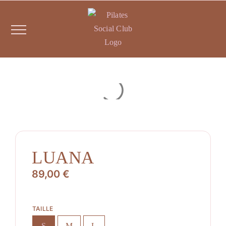
Passer
au
contenu
LUANA
89,00
€
TAILLE
S
M
L