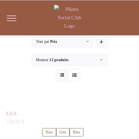
Passer
au
contenu
Trier par
Prix
Montrer
12 produits
LEA
119,90
€
Noir
Gris
Bleu