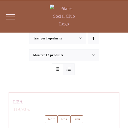
Passer
au
contenu
Trier par
Popularité
Montrer
12 produits
LEA
119,90
€
Noir
Gris
Bleu